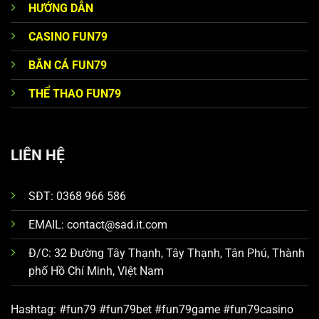
HƯỚNG DẪN
CASINO FUN79
BẮN CÁ FUN79
THỂ THAO FUN79
LIÊN HỆ
SĐT: 0368 966 586
EMAIL:
contact@sad.it.com
Đ/C: 32 Đường Tây Thạnh, Tây Thạnh, Tân Phú, Thành
phố Hồ Chí Minh, Việt Nam
Hashtag: #fun79 #fun79bet #fun79game #fun79casino