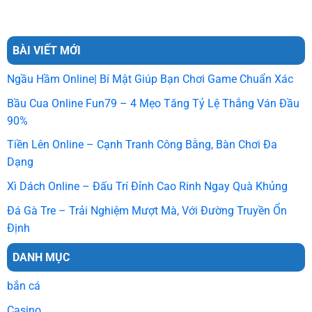
BÀI VIẾT MỚI
Ngầu Hầm Online| Bí Mật Giúp Bạn Chơi Game Chuẩn Xác
Bầu Cua Online Fun79 – 4 Mẹo Tăng Tỷ Lệ Thắng Ván Đầu
90%
Tiền Lên Online – Cạnh Tranh Công Bằng, Bàn Chơi Đa
Dạng
Xì Dách Online – Đấu Trí Đỉnh Cao Rinh Ngay Quà Khủng
Đá Gà Tre – Trải Nghiệm Mượt Mà, Với Đường Truyền Ổn
Định
DANH MỤC
bắn cá
Casino