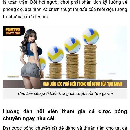
là toàn trận. Đòi hỏi người chơi phải phân tích kỹ lưỡng về
phong độ, đội hình và chiến thuật thi đấu của mỗi đội, tương
tự như cá cược tennis.
Các loài kèo phổ biến trong cá cược của tựa game
Hướng dẫn hội viên tham gia cá cược bóng
chuyền ngay nhà cái
Đặt cược bóng chuyền rất dễ dàng và thuận tiện cho tất cả