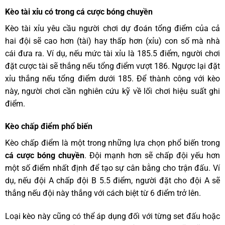
Kèo tài xỉu có trong cá cược bóng chuyền
Kèo tài xỉu yêu cầu người chơi dự đoán tổng điểm của cả
hai đội sẽ cao hơn (tài) hay thấp hơn (xỉu) con số mà nhà
cái đưa ra. Ví dụ, nếu mức tài xỉu là 185.5 điểm, người chơi
đặt cược tài sẽ thắng nếu tổng điểm vượt 186. Ngược lại đặt
xỉu thắng nếu tổng điểm dưới 185. Để thành công với kèo
này, người chơi cần nghiên cứu kỹ về lối chơi hiệu suất ghi
điểm.
Kèo chấp điểm phổ biến
Kèo chấp điểm là một trong những lựa chọn phổ biến trong
cá cược bóng chuyền
. Đội mạnh hơn sẽ chấp đội yếu hơn
một số điểm nhất định để tạo sự cân bằng cho trận đấu. Ví
dụ, nếu đội A chấp đội B 5.5 điểm, người đặt cho đội A sẽ
thắng nếu đội này thắng với cách biệt từ 6 điểm trở lên.
Loại kèo này cũng có thể áp dụng đối với từng set đấu hoặc