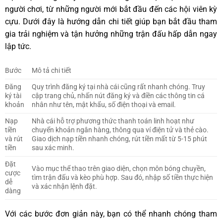
người chơi, từ những người mới bắt đầu đến các hội viên kỳ
cựu. Dưới đây là hướng dẫn chi tiết giúp bạn bắt đầu tham
gia trải nghiệm và tận hưởng những trận đấu hấp dẫn ngay
lập tức.
Bước
Mô tả chi tiết
Đăng
Quy trình đăng ký tại nhà cái cũng rất nhanh chóng. Truy
ký tài
cập trang chủ, nhấn nút đăng ký và điền các thông tin cá
khoản
nhân như tên, mật khẩu, số điện thoại và email.
Nạp
Nhà cái hỗ trợ phương thức thanh toán linh hoạt như
tiền
chuyển khoản ngân hàng, thông qua ví điện tử và thẻ cào.
và rút
Giao dịch nạp tiền nhanh chóng, rút tiền mất từ 5-15 phút
tiền
sau xác minh.
Đặt
Vào mục thể thao trên giao diện, chọn môn bóng chuyền,
cược
tìm trận đấu và kèo phù hợp. Sau đó, nhập số tiền thực hiện
dễ
và xác nhận lệnh đặt.
dàng
Với các bước đơn giản này, bạn có thể nhanh chóng tham