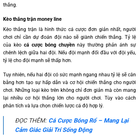
thắng.
Kèo thắng trận money line
Kèo thắng trận là hình thức cá cược đơn giản nhất, người
chơi chỉ cần dự đoán đội nào sẽ giành chiến thắng. Tỷ lệ
của kèo
cá cược bóng chuyền
này thường phản ánh sự
chênh lệch giữa hai đội. Nếu đội mạnh đối đầu với đội yếu,
tỷ lệ cho đội mạnh sẽ thấp hơn.
Tuy nhiên, nếu hai đội có sức mạnh ngang nhau tỷ lệ sẽ cân
bằng hơn tạo sự hấp dẫn và cơ hội chiến thắng cho người
chơi. Những loại kèo trên không chỉ đơn giản mà còn mang
lại nhiều cơ hội thắng lớn cho người chơi. Tùy vào cách
phân tích và lựa chọn chiến lược cá độ hợp lý.
ĐỌC THÊM:
Cá Cược Bóng Rổ – Mang Lại
Cảm Giác Giải Trí Sống Động