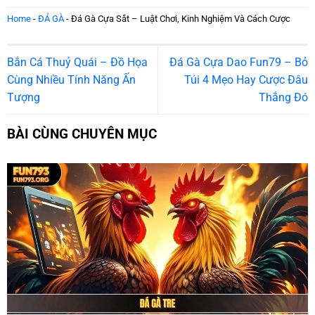
Home
-
ĐÁ GÀ
-
Đá Gà Cựa Sắt – Luật Chơi, Kinh Nghiệm Và Cách Cược
Bắn Cá Thuỷ Quái – Đồ Họa
Đá Gà Cựa Dao Fun79 – Bỏ
Cùng Nhiều Tính Năng Ấn
Túi 4 Mẹo Hay Cược Đâu
Tượng
Thắng Đó
BÀI CÙNG CHUYÊN MỤC