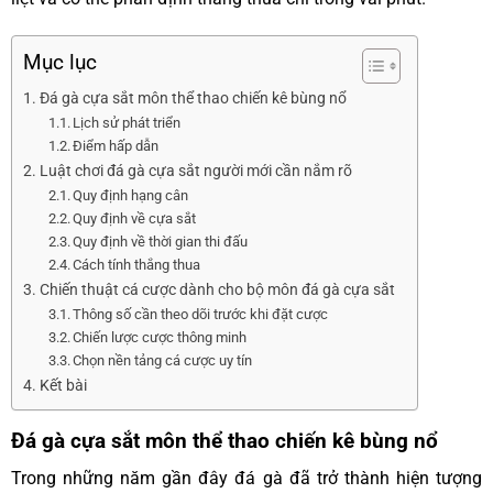
Mục lục
Đá gà cựa sắt môn thể thao chiến kê bùng nổ
Lịch sử phát triển
Điểm hấp dẫn
Luật chơi đá gà cựa sắt người mới cần nắm rõ
Quy định hạng cân
Quy định về cựa sắt
Quy định về thời gian thi đấu
Cách tính thắng thua
Chiến thuật cá cược dành cho bộ môn đá gà cựa sắt
Thông số cần theo dõi trước khi đặt cược
Chiến lược cược thông minh
Chọn nền tảng cá cược uy tín
Kết bài
Đá gà cựa sắt môn thể thao chiến kê bùng nổ
Trong những năm gần đây đá gà đã trở thành hiện tượng