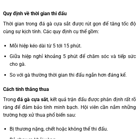
Quy định về thời gian thi đấu
Thời gian trong đá gà cựa sắt được rút gọn để tăng tốc độ
cùng sự kịch tính. Các quy định cụ thể gồm:
Mỗi hiệp kéo dài từ 5 tới 15 phút.
Giữa hiệp nghỉ khoảng 5 phút để chăm sóc và tiếp sức
cho gà.
So với gà thường thời gian thi đấu ngắn hơn đáng kể.
Cách tính thắng thua
Trong
đá gà cựa sắt
, kết quả trận đấu được phân định rất rõ
ràng để đảm bảo tính minh bạch. Hội viên cần nắm những
trường hợp xử thua phổ biến sau:
Bị thương nặng, chết hoặc không thể thi đấu.