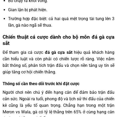
Bỏ chạy ra khỏi vòng.
Gian lận bị phát hiện.
Trường hợp đặc biệt: cả hai quá mệt trọng tài tung lên 3
lần, gà nào ngã sẽ thua.
Chiến thuật cá cược dành cho bộ môn đá gà cựa
sắt
Để tham gia cá cược
đá gà cựa sắt
hiệu quả khách hàng
cần hiểu luật và còn phải có chiến lược rõ ràng. Việc nắm
bắt thông số, phân tích trận đấu và chọn nền tảng uy tín sẽ
giúp tăng cơ hội chiến thắng.
Thông số cần theo dõi trước khi đặt cược
Người chơi nên chú ý đến hạng cân để đảm bảo trận đấu
cân sức. Ngoài ra tuổi, phong độ và lịch sử thi đấu của chiến
kê cũng là yếu tố quan trọng. Chẳng hạn trong một trận
Meron vs Wala, gà có tỷ lệ thắng trên 65% ở cùng hạng cân