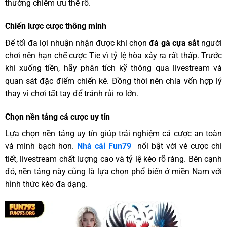
thường chiếm ưu thế rõ.
Chiến lược cược thông minh
Để tối đa lợi nhuận nhận được khi chọn
đá gà cựa sắt
người
chơi nên hạn chế cược Tie vì tỷ lệ hòa xảy ra rất thấp. Trước
khi xuống tiền, hãy phân tích kỹ thông qua livestream và
quan sát đặc điểm chiến kê. Đồng thời nên chia vốn hợp lý
thay vì chơi tất tay để tránh rủi ro lớn.
Chọn nền tảng cá cược uy tín
Lựa chọn nền tảng uy tín giúp trải nghiệm cá cược an toàn
và minh bạch hơn.
Nhà cái Fun79
nổi bật với vé cược chi
tiết, livestream chất lượng cao và tỷ lệ kèo rõ ràng. Bên cạnh
đó, nền tảng này cũng là lựa chọn phổ biến ở miền Nam với
hình thức kèo đa dạng.