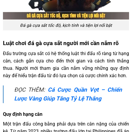
Đá gà cựa sắt tốc độ, kịch tính và tiện lợi nổi bật
Luật chơi đá gà cựa sắt người mới cần nắm rõ
Đấu trường cựa sắt có hệ thống luật thi đấu rõ ràng từ hạng
cân, cách gắn cựa cho đến thời gian và cách tính thắng
thua. Người mới tham gia cần nắm vững những quy định
này để hiểu trận đấu từ đó lựa chọn cá cược chính xác hơn.
ĐỌC THÊM:
Cá Cược Quần Vợt – Chiến
Lược Vàng Giúp Tăng Tỷ Lệ Thắng
Quy định hạng cân
Một trận đấu công bằng phải dựa trên cân nặng của chiến
kê. Từ năm 2023, nhiều trường đấu lớn tại Philippines đã áp