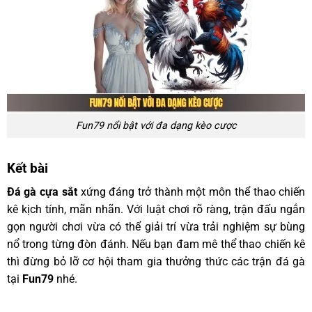
Fun79 nổi bật với đa dạng kèo cược
Kết bài
Đá gà cựa sắt
xứng đáng trở thành một môn thể thao chiến
kê kịch tính, mãn nhãn. Với luật chơi rõ ràng, trận đấu ngắn
gọn người chơi vừa có thể giải trí vừa trải nghiệm sự bùng
nổ trong từng đòn đánh. Nếu bạn đam mê thể thao chiến kê
thì đừng bỏ lỡ cơ hội tham gia thưởng thức các trận đá gà
tại
Fun79
nhé.