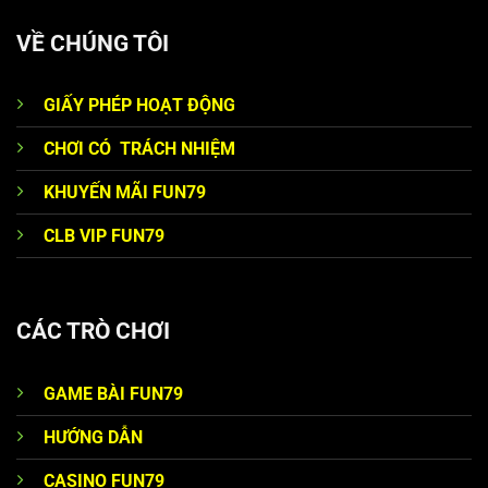
VỀ CHÚNG TÔI
GIẤY PHÉP HOẠT ĐỘNG
CHƠI CÓ TRÁCH NHIỆM
KHUYẾN MÃI FUN79
CLB VIP FUN79
CÁC TRÒ CHƠI
GAME BÀI FUN79
HƯỚNG DẪN
CASINO FUN79