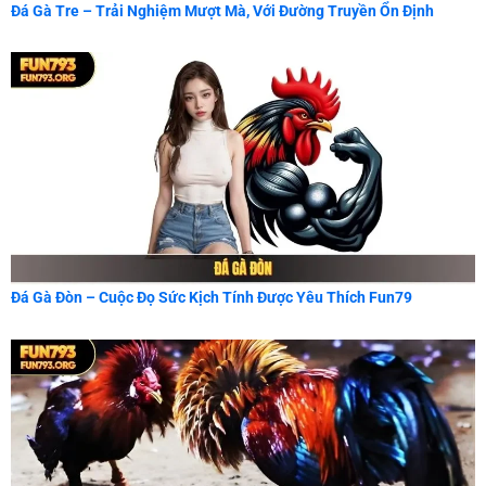
Đá Gà Tre – Trải Nghiệm Mượt Mà, Với Đường Truyền Ổn Định
Đá Gà Đòn – Cuộc Đọ Sức Kịch Tính Được Yêu Thích Fun79