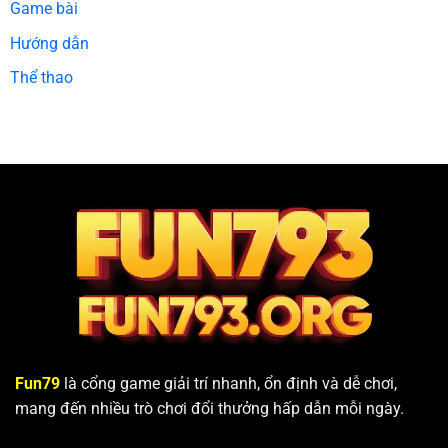
Game bài
Hướng dẫn
Thể thao
Fun79
là cổng game giải trí nhanh, ổn định và dễ chơi,
mang đến nhiều trò chơi đổi thưởng hấp dẫn mỗi ngày.