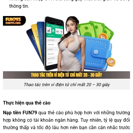
thông tin.
Thao tác trên ví điện tử chỉ mất 20 – 30 giây
Thực hiện qua thẻ cào
Nạp tiền FUN79
qua thẻ cào phù hợp hơn với những trường
hợp không có tài khoản ngân hàng. Tuy nhiên, tỷ lệ quy đổi
thường thấp và tốc độ lâu hơn nên bạn cần cân nhắc trước