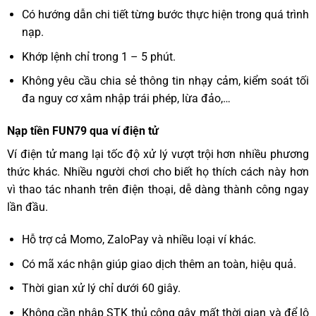
Có hướng dẫn chi tiết từng bước thực hiện trong quá trình
nạp.
Khớp lệnh chỉ trong 1 – 5 phút.
Không yêu cầu chia sẻ thông tin nhạy cảm, kiểm soát tối
đa nguy cơ xâm nhập trái phép, lừa đảo,…
Nạp tiền FUN79 qua ví điện tử
Ví điện tử mang lại tốc độ xử lý vượt trội hơn nhiều phương
thức khác. Nhiều người chơi cho biết họ thích cách này hơn
vì thao tác nhanh trên điện thoại, dễ dàng thành công ngay
lần đầu.
Hỗ trợ cả Momo, ZaloPay và nhiều loại ví khác.
Có mã xác nhận giúp giao dịch thêm an toàn, hiệu quả.
Thời gian xử lý chỉ dưới 60 giây.
Không cần nhập STK thủ công gây mất thời gian và để lộ