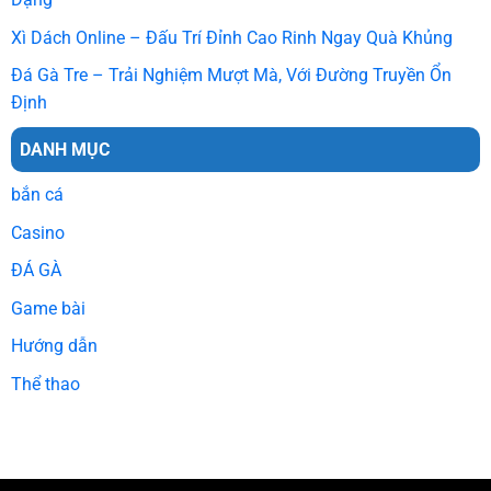
Xì Dách Online – Đấu Trí Đỉnh Cao Rinh Ngay Quà Khủng
Đá Gà Tre – Trải Nghiệm Mượt Mà, Với Đường Truyền Ổn
Định
DANH MỤC
bắn cá
Casino
ĐÁ GÀ
Game bài
Hướng dẫn
Thể thao