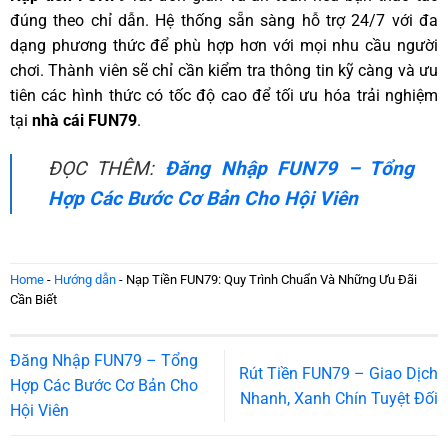
đúng theo chỉ dẫn. Hệ thống sẵn sàng hỗ trợ 24/7 với đa
dạng phương thức để phù hợp hơn với mọi nhu cầu người
chơi. Thành viên sẽ chỉ cần kiểm tra thông tin kỹ càng và ưu
tiên các hình thức có tốc độ cao để tối ưu hóa trải nghiệm
tại
nhà cái FUN79
.
ĐỌC THÊM:
Đăng Nhập FUN79 – Tổng
Hợp Các Bước Cơ Bản Cho Hội Viên
Home
-
Hướng dẫn
-
Nạp Tiền FUN79: Quy Trình Chuẩn Và Những Ưu Đãi
Cần Biết
Đăng Nhập FUN79 – Tổng
Rút Tiền FUN79 – Giao Dịch
Hợp Các Bước Cơ Bản Cho
Nhanh, Xanh Chín Tuyệt Đối
Hội Viên