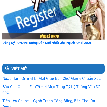
Đăng Ký FUN79: Hướng Dẫn Mới Nhất Cho Người Chơi 2025
BÀI VIẾT MỚI
Ngầu Hầm Online| Bí Mật Giúp Bạn Chơi Game Chuẩn Xác
Bầu Cua Online Fun79 – 4 Mẹo Tăng Tỷ Lệ Thắng Ván Đầu
90%
Tiền Lên Online – Cạnh Tranh Công Bằng, Bàn Chơi Đa
Dạng