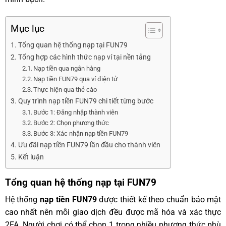
Mục lục
Tổng quan hệ thống nạp tại FUN79
Tổng hợp các hình thức nạp ví tại nền tảng
Nạp tiền qua ngân hàng
Nạp tiền FUN79 qua ví điện tử
Thực hiện qua thẻ cào
Quy trình nạp tiền FUN79 chi tiết từng bước
Bước 1: Đăng nhập thành viên
Bước 2: Chọn phương thức
Bước 3: Xác nhận nạp tiền FUN79
Ưu đãi nạp tiền FUN79 lần đầu cho thành viên
Kết luận
Tổng quan hệ thống nạp tại FUN79
Hệ thống
nạp tiền FUN79
được thiết kế theo chuẩn bảo mật
cao nhất nên mỗi giao dịch đều được mã hóa và xác thực
2FA. Người chơi có thể chọn 1 trong nhiều phương thức phù