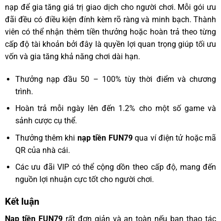
nạp để gia tăng giá trị giao dịch cho người chơi. Mỗi gói ưu
đãi đều có điều kiện đính kèm rõ ràng và minh bạch. Thành
viên có thể nhận thêm tiền thưởng hoặc hoàn trả theo từng
cấp độ tài khoản bởi đây là quyền lợi quan trọng giúp tối ưu
vốn và gia tăng khả năng chơi dài hạn.
Thưởng nạp đầu 50 – 100% tùy thời điểm và chương
trình.
Hoàn trả mỗi ngày lên đến 1.2% cho một số game và
sảnh cược cụ thể.
Thưởng thêm khi
nạp tiền FUN79
qua ví điện tử hoặc mã
QR của nhà cái.
Các ưu đãi VIP có thể cộng dồn theo cấp độ, mang đến
nguồn lợi nhuận cực tốt cho người chơi.
Kết luận
Nạp tiền FUN79
rất đơn giản và an toàn nếu bạn thao tác