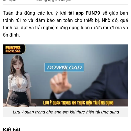
Tuân thủ đúng các lưu ý khi
tải app FUN79
sẽ giúp bạn
tránh rủi ro và đảm bảo an toàn cho thiết bị. Nhờ đó, quá
trình cài đặt và trải nghiệm ứng dụng luôn được mượt mà và
ổn định.
Lưu ý quan trọng cho anh em khi thực hiện tải ứng dụng
Kết bài