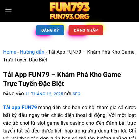
ĐĂNG KÝ
ĐĂNG NHẬP
Home
-
Hướng dẫn
-
Tải App FUN79 – Khám Phá Kho Game
Trực Tuyến Đặc Biệt
Tải App FUN79 – Khám Phá Kho Game
Trực Tuyến Đặc Biệt
ĐĂNG VÀO
11 THÁNG 12, 2025
BỞI
SEO
Tải app FUN79
mang đến cho bạn cơ hội tham gia cá cược
bất kỳ đâu ngay trên chiếc điện thoại di động. Với một loạt
các trò chơi từ slot game live casino cho đến đánh bài trực
tuyến tất cả đều được tích hợp trong ứng dụng tiện lợi. Chỉ
với vài thao tác đơn giản bạn có thể tận hưởng những trải