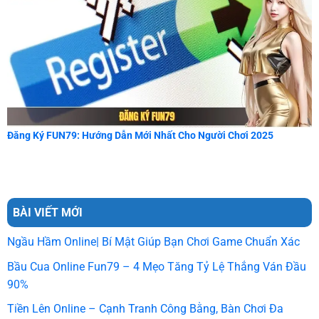
Đăng Ký FUN79: Hướng Dẫn Mới Nhất Cho Người Chơi 2025
BÀI VIẾT MỚI
Ngầu Hầm Online| Bí Mật Giúp Bạn Chơi Game Chuẩn Xác
Bầu Cua Online Fun79 – 4 Mẹo Tăng Tỷ Lệ Thắng Ván Đầu
90%
Tiền Lên Online – Cạnh Tranh Công Bằng, Bàn Chơi Đa