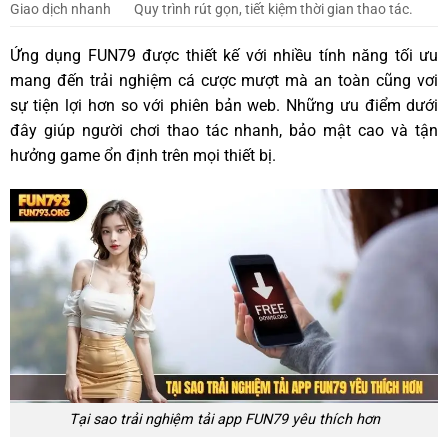
Giao dịch nhanh
Quy trình rút gọn, tiết kiệm thời gian thao tác.
Ứng dụng FUN79 được thiết kế với nhiều tính năng tối ưu
mang đến trải nghiệm cá cược mượt mà an toàn cũng vơi
sự tiện lợi hơn so với phiên bản web. Những ưu điểm dưới
đây giúp người chơi thao tác nhanh, bảo mật cao và tận
hưởng game ổn định trên mọi thiết bị.
Tại sao trải nghiệm tải app FUN79 yêu thích hơn