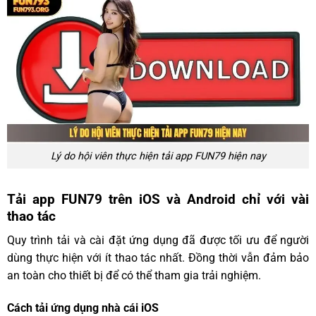
Lý do hội viên thực hiện tải app FUN79 hiện nay
Tải app FUN79 trên iOS và Android chỉ với vài
thao tác
Quy trình tải và cài đặt ứng dụng đã được tối ưu để người
dùng thực hiện với ít thao tác nhất. Đồng thời vẫn đảm bảo
an toàn cho thiết bị để có thể tham gia trải nghiệm.
Cách tải ứng dụng nhà cái iOS