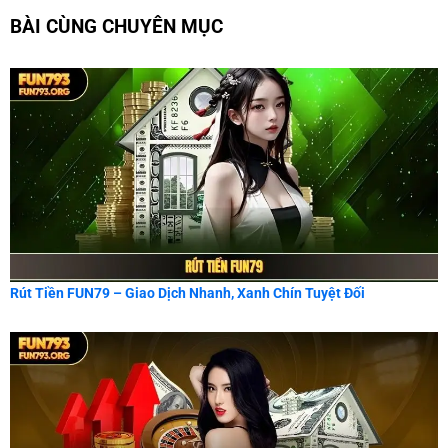
BÀI CÙNG CHUYÊN MỤC
Rút Tiền FUN79 – Giao Dịch Nhanh, Xanh Chín Tuyệt Đối