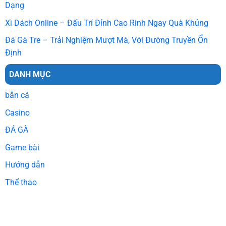
Dạng
Xì Dách Online – Đấu Trí Đỉnh Cao Rinh Ngay Quà Khủng
Đá Gà Tre – Trải Nghiệm Mượt Mà, Với Đường Truyền Ổn
Định
DANH MỤC
bắn cá
Casino
ĐÁ GÀ
Game bài
Hướng dẫn
Thể thao