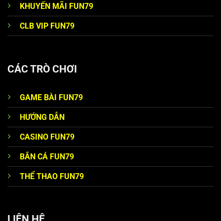
KHUYẾN MÃI FUN79
CLB VIP FUN79
CÁC TRÒ CHƠI
GAME BÀI FUN79
HƯỚNG DẪN
CASINO FUN79
BẮN CÁ FUN79
THỂ THAO FUN79
LIÊN HỆ