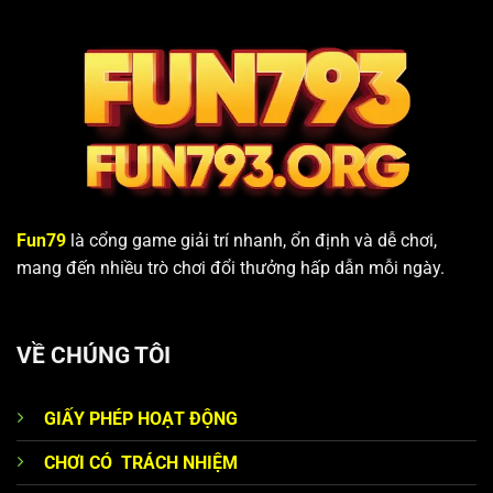
Fun79
là cổng game giải trí nhanh, ổn định và dễ chơi,
mang đến nhiều trò chơi đổi thưởng hấp dẫn mỗi ngày.
VỀ CHÚNG TÔI
GIẤY PHÉP HOẠT ĐỘNG
CHƠI CÓ TRÁCH NHIỆM