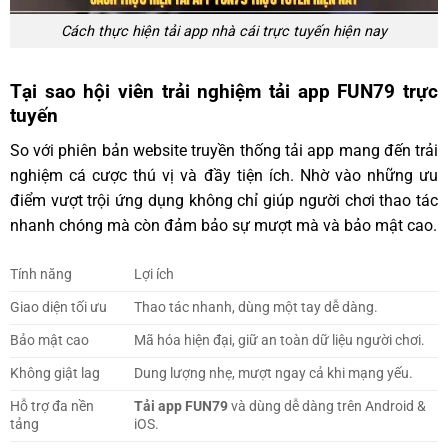
Cách thực hiện tải app nhà cái trực tuyến hiện nay
Tại sao hội viên trải nghiệm tải app FUN79 trực
tuyến
So với phiên bản website truyền thống tải app mang đến trải
nghiệm cá cược thú vị và đầy tiện ích. Nhờ vào những ưu
điểm vượt trội ứng dụng không chỉ giúp người chơi thao tác
nhanh chóng mà còn đảm bảo sự mượt mà và bảo mật cao.
Tính năng
Lợi ích
Giao diện tối ưu
Thao tác nhanh, dùng một tay dễ dàng.
Bảo mật cao
Mã hóa hiện đại, giữ an toàn dữ liệu người chơi.
Không giật lag
Dung lượng nhẹ, mượt ngay cả khi mạng yếu.
Hỗ trợ đa nền
Tải app FUN79
và dùng dễ dàng trên Android &
tảng
iOS.